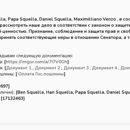
la, Papa Squella, Daniel Squella, Maximilliano Venzo
, в с
рассмотреть наше дело в соответствии с законом о защите 
ценностью. Признание, соблюдение и защита прав и сво
ринять соответствующие меры в отношении Сенатора, а 
ладываю следующую документацию:
а:
[
https://imgur.com/a/7I7V0Oh
]
я:
[
Документ 1
,
Документ 2
,
Документ 3
,
Документ 4
,
Док
ошлины:
[
Оплата Гос.пошлины
]
7697]
аличии):
[Ben Squella, Han Squella, Papa Squella, Daniel Squ
:
[17132463]