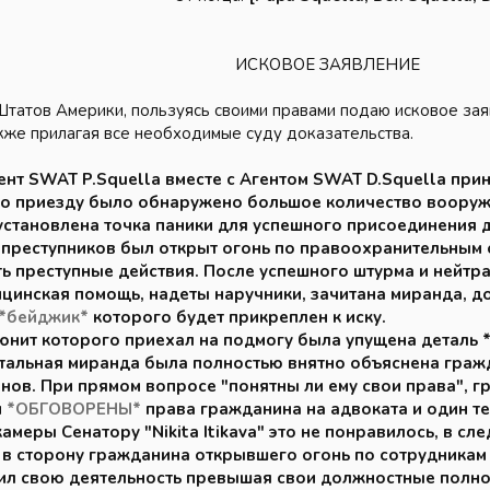
ИСКОВОЕ ЗАЯВЛЕНИЕ​
Штатов Америки, пользуясь своими правами подаю исковое за
акже прилагая все необходимые суду доказательства.
гент SWAT P.Squella вместе с Агентом SWAT D.Squella пр
 По приезду было обнаружено большое количество воору
установлена точка паники для успешного присоединения
преступников был открыт огонь по правоохранительным о
ь преступные действия. После успешного штурма и нейтр
цинская помощь, надеты наручники, зачитана миранда, д
*бейджик*
которого будет прикреплен к иску.
юнит которого приехал на подмогу была упущена деталь 
стальная миранда была полностью внятно объяснена граж
ов. При прямом вопросе "понятны ли ему свои права", гр
и
*ОБГОВОРЕНЫ*
права гражданина на адвоката и один т
амеры Сенатору "Nikita Itikava" это не понравилось, в сл
в сторону гражданина открывшего огонь по сотрудникам
ил свою деятельность превышая свои должностные полно