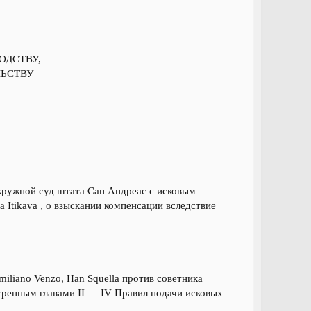
ОДСТВУ,
ЛЬСТВУ
в Окружной суд штата Сан Андреас с исковым
 Itikava , о взыскании компенсации вследствие
miliano Venzo, Han Squella против советника
тренным главами II — IV Правил подачи исковых