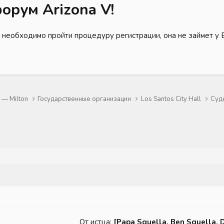
орум Arizona V!
 необходимо пройти процедуру регистрации, она не займет у 
— Milton
Государственные организации
Los Santos City Hall
Суд
От истца:
[Papa Squella, Ben Squella, 