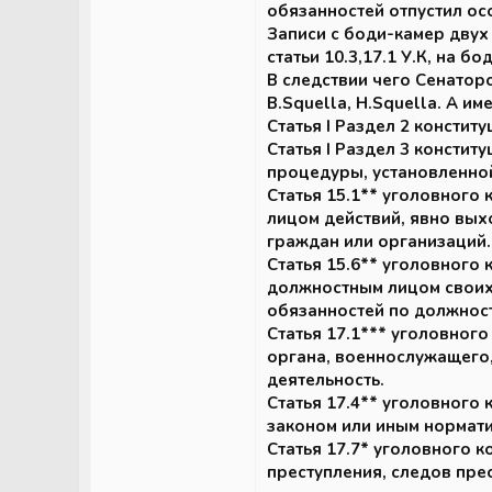
обязанностей отпустил ос
Записи с боди-камер двух 
статьи 10.3,17.1 У.К, на 
В следствии чего Сенаторо
B.Squella, H.Squella. А им
Статья I Раздел 2 конститу
Статья I Раздел 3 консти
процедуры, установленно
Статья 15.1** уголовного
лицом действий, явно вых
граждан или организаций.
Статья 15.6** уголовного
должностным лицом своих
обязанностей по должност
Статья 17.1*** уголовног
органа, военнослужащего,
деятельность.
Статья 17.4** уголовного
законом или иным нормат
Статья 17.7* уголовного 
преступления, следов пре