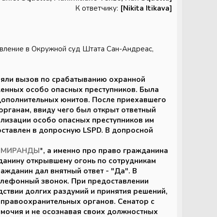
К ответчику:
[Nikita Itikava]
явление в Окружной суд Штата Сан-Андреас,
иняли вызов по срабатыванию охранной
женных особо опасных преступников. Была
 дополнительных юнитов. После приехавшего
рганам, ввиду чего был открыт ответный
ализации особо опасных преступников им
оставлен в допросную LSPD. В допросной
*
МИРАНДЫ
*
, а именно про право гражданина
данину открывшему огонь по сотрудникам
ажданин дал внятный ответ - "Да". В
елефонный звонок. При предоставлении
едствии долгих раздумий и принятия решений,
 правоохранительных органов. Сенатор с
мочия и не осознавая своих должностных