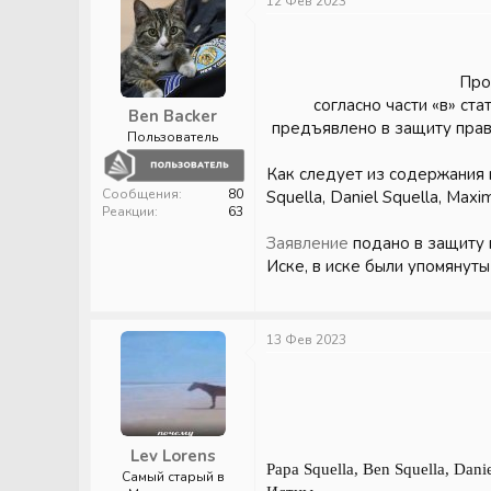
12 Фев 2023
Про
согласно части «в» ста
Ben Backer
предъявлено в защиту прав
Пользователь
Как следует из содержания и
Сообщения
80
Squella, Daniel Squella, Maxim
Реакции
63
Заявление
подано в защиту п
Иске, в иске были упомянуты
13 Фев 2023
Lev Lorens
Papa Squella, Ben Squella, Dani
Самый старый в