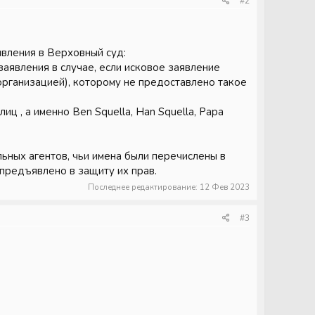
#2
явления в Верховный суд:
 заявления в случае, если исковое заявление
организацией), которому не предоставлено такое
ц , а именно Ben Squella, Han Squella, Papa
льных агентов, чьи имена были перечислены в
 предъявлено в защиту их прав.
Последнее редактирование:
12 Фев 2023
#3