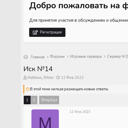
Добро пожаловать на ф
Для принятия участия в обсуждениях и общении
Регистрация
Форумы
Игровые сервера
Сервер №2 
Главная
Иск №14
А
Д
Matthew_Rihter
12 Фев 2023
в
а
т
т
В этой теме нельзя размещать новые ответы.
о
а
р
н
1
2
Вперёд
т
а
е
ч
12 Фев 2023
м
а
M
ы
л
а