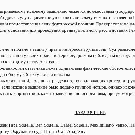
атриваемому исковому заявлению является должностным (государств
Андреас суду надлежит осуществить передачу искового заявления
ия и предоставления суду фактической позиции Прокуратуры по н
одит основания для проведения предварительного расследования Г
лено и подано в защиту прав и интересов группы лиц. Суд разъясняе
ают в защиту своих прав и интересов, должны соблюдаться следую
ю к каждому истцу ответчик;
обязанностей ответчика лежат одинаковые фактические обстоятельс
еда общему объекту посягательства.
вых заявлений, поданных раздельно, но содержащих критерии групп
, если исковое заявление было подано группой истцов, однако иско
тказать в принятии искового заявления по основаниям, предусмотренн
ЗАКЛЮЧЕНИЕ
ан Papa Squella, Ben Squella, Daniel Squella, Maximiliano Venzo, 
одству Окружного суда Штата Сан-Андреас.