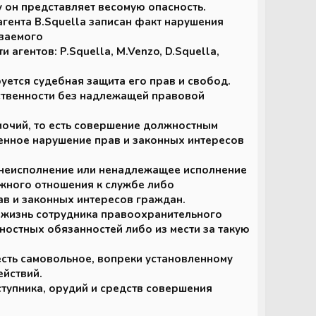
 он представляет весомую опасность.
 агента B.Squella записан факт нарушения
еваемого
агентов: P.Squella, M.Venzo, D.Squella,
уется судебная защита его прав и свобод.
обственности без надлежащей правовой
мочий, то есть совершение должностным
енное нарушение прав и законных интересов
ть неисполнение или ненадлежащее исполнение
жного отношения к службе либо
ав и законных интересов граждан.
а жизнь сотрудника правоохранительного
ностных обязанностей либо из мести за такую
есть самовольное, вопреки установленному
йствий.
ступника, орудий и средств совершения