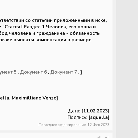
оответствии со статьями приложенными в иске,
"Статья I Раздел 1 Человек, его права и
бод человека и гражданина - обязанность
так же выплаты компенсации в размере
умент 5
,
Документ 6
,
Документ 7
,
]
ella, Maximilliano Venzo]
Дата:
[11.02.2023]
Подпись:
[squella]
Последнее редактирование:
12 Фев 2023