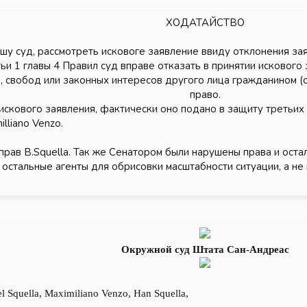
ХОДАТАЙСТВО
шу суд, рассмотреть исковоге заявление ввиду отклонения за
тьи 1 главы 4 Правил суд вправе отказать в принятии искового
, свобод или законных интересов другого лица гражданином (
право.​
скового заявления, фактически оно подано в защиту третьих ли
illiano Venzo.
рав B.Squella. Так же Сенатором были нарушены права и оста
 остальные агенты для обрисовки масштабности ситуации, а не
Окружной суд Штата Сан-Андреас
el Squella, Maximiliano Venzo, Han Squella,