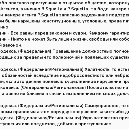
обо опасного преступника в открытое общество, которому
Агентов, а именно B.Squella и P.Squella. На боди-камере
боди-камере агента P.Squella записано задержание подозр
м были нарушены конституционные, уголовные, права пяти 
енно:
ции
-
Все равны перед законом и судом. Каждому гарантир
туции - Никто не может быть лишен жизни, свободы или с
й законом.
 кодекса. (Федеральная) Превышение должностных полно
одящих за пределы его полномочий и повлекших существ
 кодекса. (Федеральная/Региональная) Халатность, то ес
 обязанностей вследствие недобросовестного или небре
и, если это деяние повлекло существенное нарушение пр
о кодекса. (Федеральная/Региональная) Посягательство н
 а равно их близких в связи с исполнением им своих долж
 кодекса. (Федеральная/Региональная) Самоуправство, то 
ивным правовым актом порядку совершение каких-либо де
кодекса. (Федеральная/Региональная) Укрывательство пре
ступления или предметов, добытых преступлением.