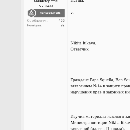
Истцы.
Министерстве
юстиции
v
.
Сообщения
466
Реакции
92
Nikita Itikava,
Ответчик.
Граждане Papa Squella, Ben Sq
заявлением №14 в защиту прав 
нарушения прав и законных ин
Изучив материалы искового зая
Министра юстиции Nikita Itik
заявлений (далее - Правила).