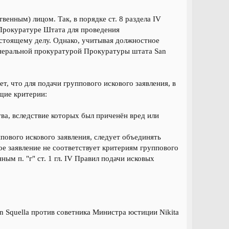
енным) лицом. Так, в порядке ст. 8 раздела IV
 Прокуратуре Штата для проведения
астоящему делу. Однако, учитывая должностное
енеральной прокуратурой Прокуратуры штата San
т, что для подачи группового искового заявления, в
щие критерии:
тва, вследствие которых был приченён вред или
ового искового заявления, следует объединять
вое заявление не соответствует критериям группового
ым п. "г" ст. 1 гл. IV Правил подачи исковых
Han Squella против советника Министра юстиции Nikita