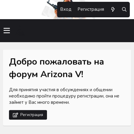
Вход
Регистрация
Добро пожаловать на
форум Arizona V!
Для принятия участия в обсуждениях и общении
необходимо пройти процедуру регистрации, она не
займет у Вас много времени.
Регистрация