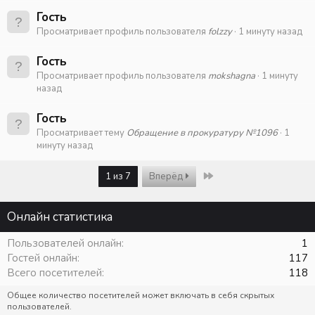
Гость
Просматривает профиль пользователя
folzzy
1 минуту назад
Гость
Просматривает профиль пользователя
mokshagna
1 минуту
назад
Гость
Просматривает тему
Обращение в прокуратуру №1096
1
минуту назад
Last
1 из 7
Вперёд
Онлайн статистика
Пользователей онлайн
1
Гостей онлайн
117
Всего посетителей
118
Общее количество посетителей может включать в себя скрытых
пользователей.