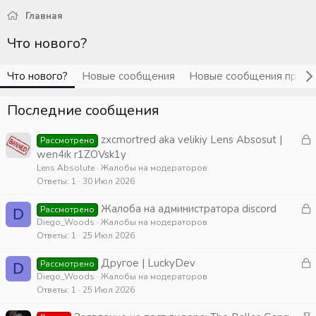
Главная
Что нового?
Что нового?
Новые сообщения
Новые сообщения проф
Последние сообщения
З
zxcmortred aka velikiy Lens Absosut |
Рассмотрено
а
wen4ik r1ZOVsk1y
к
Lens Absolute
Жалобы на модераторов
Ответы
1
30 Июл 2026
р
З
Жалоба на администратора discord
Рассмотрено
D
т
а
Diego_Woods
Жалобы на модераторов
а
Ответы
1
25 Июл 2026
к
р
З
Другое | LuckyDev
Рассмотрено
D
а
Diego_Woods
Жалобы на модераторов
т
Ответы
1
25 Июл 2026
к
а
р