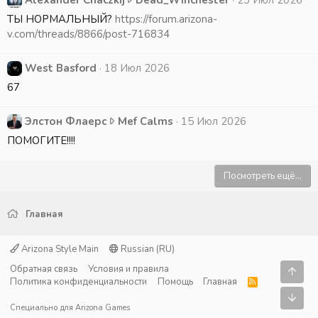
Alexander Chaczkij
Dead_Winchester
23 Июл 2026
i
e
l
ТЫ НОРМАЛЬНЫЙ?
https://forum.arizona-
j
d
e
v.com/threads/8866/post-716834
н
i
x
а
b
a
п
l
West Basford
18 Июл 2026
n
и
e
67
d
с
e
e
а
н
r
Э
Элстон Флаерс
Mef Calms
15 Июл 2026
л
а
C
л
(
п
ПОМОГИТЕ!!!!
h
с
а
и
a
т
)
с
Посмотреть ещё...
c
о
в
а
z
н
п
л
k
Ф
р
(
Главная
i
л
о
а
j
а
ф
)
Arizona Style Main
Russian (RU)
н
е
и
в
а
Обратная связь
Условия и правила
р
Свер
л
п
Политика конфиденциальности
Помощь
Главная
п
R
с
е
р
S
и
Сниз
н
S
D
о
Специально для
Arizona Games
с
а