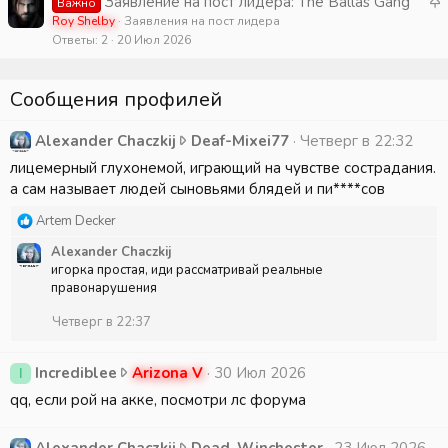
З
Заявление на пост лидера: The Ballas Gang
Важно
а
Roy Shelby
Заявления на пост лидера
т
Ответы
2
20 Июл 2026
к
а
р
е
Сообщения профилей
п
л
A
Alexander Chaczkij
Deaf-Mixei77
Четверг в 22:32
е
l
лицемерный глухонемой, играющий на чувстве сострадания.
н
e
а сам называет людей сыновьями блядей и пи****сов
о
x
Р
Artem Decker
a
е
n
Alexander Chaczkij
а
d
игорка простая, иди рассматривай реальные
к
e
правонарушения
ц
r
и
Четверг в 22:37
и
C
:
h
a
I
Incrediblee
Arizona V
30 Июл 2026
I
c
n
qq, если рой на акке, посмотри лс форума
z
c
k
r
A