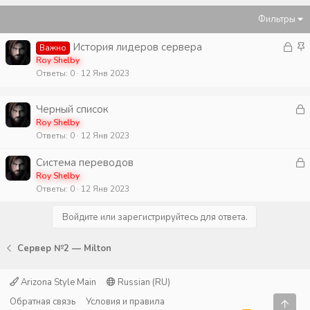
Фильтры
З
З
История лидеров сервера
Важно
а
а
Roy Shelby
Ответы
0
12 Янв 2023
к
к
р
р
ы
е
З
Черный список
т
п
а
Roy Shelby
а
л
Ответы
0
12 Янв 2023
к
е
р
З
Система переводов
н
а
Roy Shelby
о
т
Ответы
0
12 Янв 2023
к
а
р
Войдите или зарегистрируйтесь для ответа.
т
Сервер №2 — Milton
а
Arizona Style Main
Russian (RU)
Обратная связь
Условия и правила
Свер