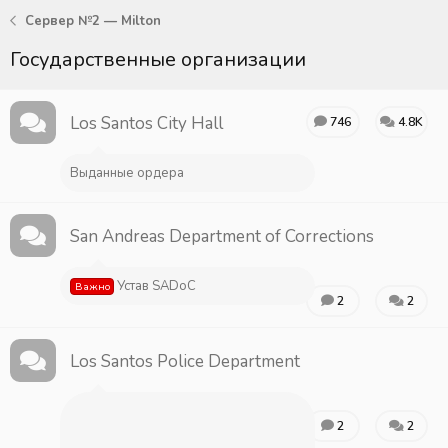
Сервер №2 — Milton
Государственные организации
Los Santos City Hall
746
4.8K
Выданные ордера
San Andreas Department of Corrections
Устав SADoC
Важно
2
2
Los Santos Police Department
2
2