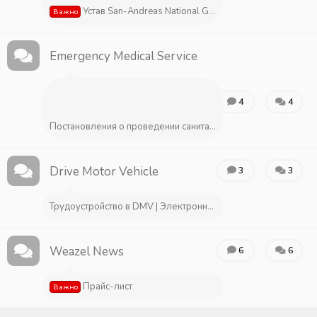
Устав San-Andreas National Guard
Важно
Emergency Medical Service
4
4
Постановления о проведении санитарной проверки
Drive Motor Vehicle
3
3
Трудоустройство в DMV | Электронные заявления.
Weazel News
6
6
Прайс-лист
Важно