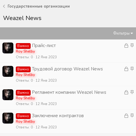
Государственные организации
Weazel News
Фильтры
З
З
Прайс-лист
Важно
а
а
Roy Shelby
Ответы
0
12 Янв 2023
к
к
р
р
З
З
Трудовой договор Weazel News
Важно
ы
е
а
а
Roy Shelby
т
п
Ответы
0
12 Янв 2023
к
к
а
л
р
р
е
З
З
Регламент компании Weazel News
Важно
ы
е
н
а
а
Roy Shelby
т
п
о
Ответы
0
12 Янв 2023
к
к
а
л
р
р
е
З
З
Заключение контрактов
Важно
ы
е
н
а
а
Roy Shelby
т
п
о
Ответы
0
12 Янв 2023
к
к
а
л
р
р