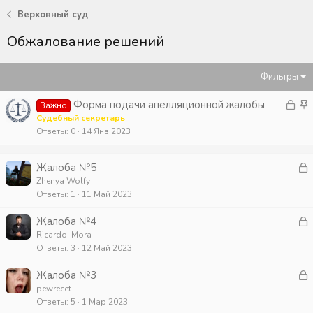
Верховный суд
Обжалование решений
Фильтры
З
З
Форма подачи апелляционной жалобы
Важно
а
а
Судебный секретарь
Ответы
0
14 Янв 2023
к
к
р
р
ы
е
З
Жалоба №5
т
п
а
Zhenya Wolfy
а
л
Ответы
1
11 Май 2023
к
е
р
З
Жалоба №4
н
а
Ricardo_Mora
о
т
Ответы
3
12 Май 2023
к
а
р
З
Жалоба №3
а
pewrecet
т
Ответы
5
1 Мар 2023
к
а