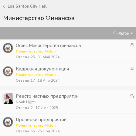
Los Santos City Hall
Министерство Финансов
Фильтры
З
Офис Министерства финансов
а
Правительство Milton
Ответы
25
31 Май 2024
к
р
З
Кадровая документация
е
а
Правительство Milton
п
Ответы
17
18 Апр 2024
к
л
р
е
е
З
Реестр частных предприятий
н
п
а
Noah Light
о
л
Ответы
2
17 Июл 2025
к
е
р
Проверки предприятий
н
Правительство Milton
о
т
Ответы
55
25 Ноя 2024
а