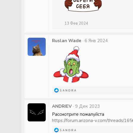
:
13 Фев 2024
Ruslan Wade
6 Янв 2024
Р
s ᴀ ɴ ᴅ ʀ ᴀ ㅤ
е
а
ANDRIEV
к
9 Дек 2023
ц
Рассмотрите пожалуйста
и
https://forum.arizona-v.com/threads/165
и
:
Р
s ᴀ ɴ ᴅ ʀ ᴀ ㅤ