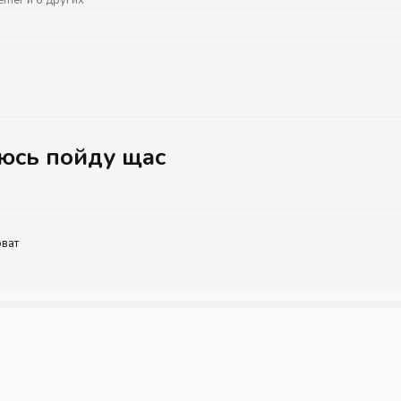
оюсь пойду щас
оват