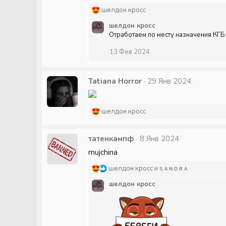
:
Р
шелдон кросс
е
шелдон кросс
а
Отработаем по месту назначения КГБ 
к
ц
13 Фев 2024
и
и
:
Tatiana Horror
29 Янв 2024
Р
шелдон кросс
е
а
татенкампф
к
8 Янв 2024
ц
mujchina
и
и
Р
шелдон кросс
и
s ᴀ ɴ ᴅ ʀ ᴀ ㅤ
:
е
шелдон кросс
а
к
ц
и
и