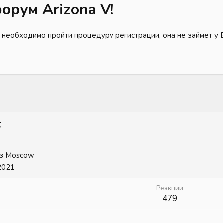
орум Arizona V!
 необходимо пройти процедуру регистрации, она не займет у 
с
з
Moscow
2021
Реакции
479