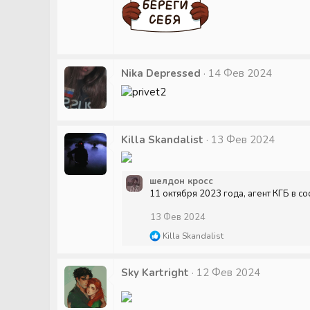
Nika Depressed
14 Фев 2024
Killa Skandalist
13 Фев 2024
шелдон кросс
11 октября 2023 года, агент КГБ в с
13 Фев 2024
Р
Killa Skandalist
е
а
к
Sky Kartright
12 Фев 2024
ц
и
и