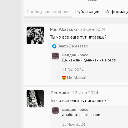
Сообщения профиля
Публикации
Информац
Mei Akatsuki
28 Сен 2024
Ты чо все еще тут играешь?
Р
Benzo Depressed
е
шелдон кросс
а
Да, каждый день как не в себя
к
ц
11 Окт 2024
и
и
Р
Mei Akatsuki
:
е
а
к
Леночка
12 Июл 2024
ц
Ты чо все еще тут играешь?
и
и
шелдон кросс
:
я работаю в основном
13 Июл 2024