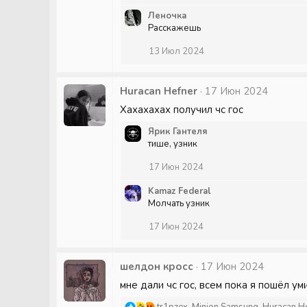
Леночка
Расскажешь
13 Июл 2024
Huracan Hefner
17 Июн 2024
Хахахахах получил чс гос
Ярик Гантеля
тише, узник
17 Июн 2024
Kamaz Federal
Молчать узник
17 Июн 2024
шелдон кросс
17 Июн 2024
мне дали чс гос, всем пока я пошёл ум
Р
tr1pzex
,
Minion Samsung
,
Huracan H