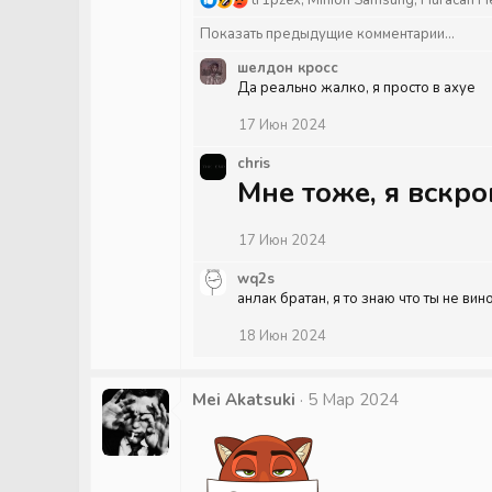
е
Показать предыдущие комментарии...
а
к
шелдон кросс
ц
Да реально жалко, я просто в ахуе
и
и
17 Июн 2024
:
chris
Мне тоже, я вскр
17 Июн 2024
wq2s
анлак братан, я то знаю что ты не вин
18 Июн 2024
Mei Akatsuki
5 Мар 2024