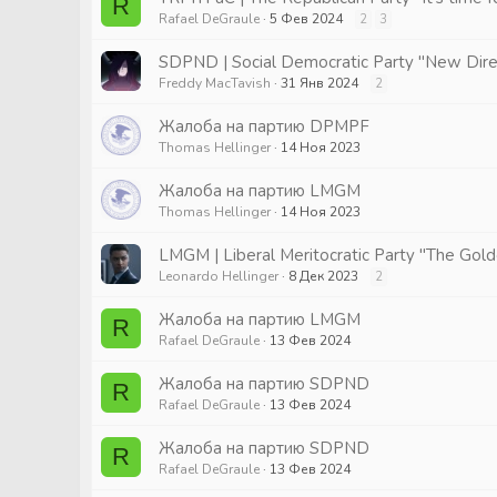
R
Rafael DeGraule
5 Фев 2024
2
3
SDPND | Social Democratic Party "New Dire
Freddy MacTavish
31 Янв 2024
2
Жалоба на партию DPMPF
Thomas Hellinger
14 Ноя 2023
Жалоба на партию LMGM
Thomas Hellinger
14 Ноя 2023
LMGM | Liberal Meritocratic Party "The Gold
Leonardo Hellinger
8 Дек 2023
2
Жалоба на партию LMGM
R
Rafael DeGraule
13 Фев 2024
Жалоба на партию SDPND
R
Rafael DeGraule
13 Фев 2024
Жалоба на партию SDPND
R
Rafael DeGraule
13 Фев 2024