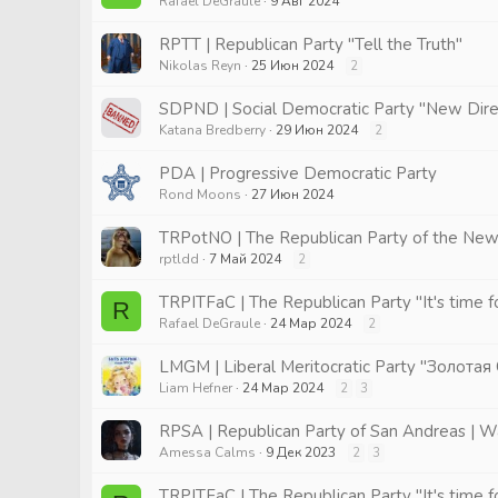
Rafael DeGraule
9 Авг 2024
RPTT | Republican Party "Tell the Truth"
Nikolas Reyn
25 Июн 2024
2
SDPND | Social Democratic Party "New Dire
Katana Bredberry
29 Июн 2024
2
PDA | Progressive Democratic Party
Rond Moons
27 Июн 2024
TRPotNO | The Republican Party of the New
rptldd
7 Май 2024
2
TRPITFaC | The Republican Party "It's time f
R
Rafael DeGraule
24 Мар 2024
2
LMGM | Liberal Meritocratic Party "Золотая
Liam Hefner
24 Мар 2024
2
3
RPSA | Republican Party of San Andreas | W
Amessa Calms
9 Дек 2023
2
3
TRPITFaC | The Republican Party "It's time f