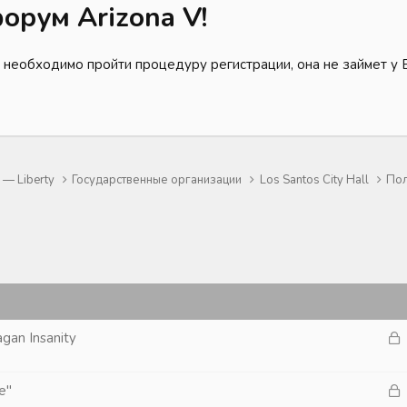
орум Arizona V!
 необходимо пройти процедуру регистрации, она не займет у 
— Liberty
Государственные организации
Los Santos City Hall
Пол
З
agan Insanity
а
к
З
e"
р