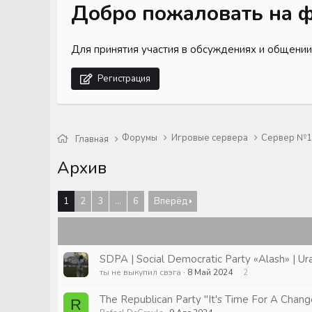
Добро пожаловать на ф
Для принятия участия в обсуждениях и общении
Регистрация
Форумы
Игровые сервера
Сервер №1 
Главная
Архив
1
2
3
...
6
Вперёд
SDPA | Social Democratic Party «Alash» | Ur
ты не выкупил свэга
8 Май 2024
2
The Republican Party "It's Time For A Chang
R