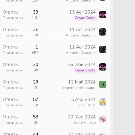
Просмотры
12K
Antonio Deacons
ы
Ответы
39
13 Авг 2024
Просмотры
14K
Cesar Costa
ы
Ответы
35
11 Авг 2024
Просмотры
7K
Antonio Deacons
ы
Ответы
1
11 Авг 2024
Просмотры
657
Antonio Deacons
ы
Ответы
20
26 Июн 2024
Просмотры
4K
Cesar Costa
ы
Ответы
29
12 Май 2024
J
Просмотры
4K
Jeronimo Melissano
ы
Ответы
57
5 Апр 2024
Просмотры
11K
Liam Hefner
ы
Ответы
53
20 Мар 2024
Просмотры
8K
Jesse Miracle
Ответы
44
20 Мар 2024