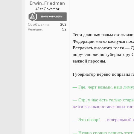
Erwin_Friedman
43st Governor
Сообщения
302
Реакции
52
Тени длинных пальм скользили
Федерации мягко коснулся пос
Встречать высокого гостя — 
поручено лично губернатору С
важной персоны.
Губернатор нервно поправил га
—
Где, черт возьми, наш лиму
— Сэр, у нас есть только ста
везти высокопоставленных гос
— Это позор!
— генеральный п
— Нужно срочно решить этот 