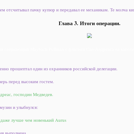
м отсчитывал пачку купюр и передавал ее механикам. Те молча кив
Глава 3. Итоги операции.
ня сверкающий Maybach Pullman с флагами Сан-Андреаса на капоте 
нно прошептал один из охранников российской делегации.
верь перед высоким гостем.
дреас, господин Медведев.
музин и улыбнулся:
даже лучше чем новенький Aurus
ия выполнена.