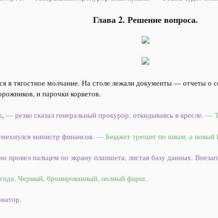
Глава 2. Решение вопроса.
ся в тягостное молчание. На столе лежали документы — отчеты о с
орожников, и парочки корветов.
n
,
— резко сказал генеральный прокурор, откидываясь в кресле.
— Т
мехнулся министр финансов.
— Бюджет трещит по швам, а новый P
о провел пальцем по экрану планшета, листая базу данных. Внезапн
 года. Черный, бронированный, полный фарш.
натор.