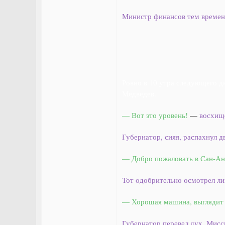
Министр финансов тем времене
Ровно в 10 утра следующего д
Медведев.
— Вот это уровень!
—
восхище
Губернатор, сияя, распахнул д
— Добро пожаловать в Сан-Ан
Тот одобрительно осмотрел ли
— Хорошая машина, выглядит 
Губернатор перевел дух. Мисс