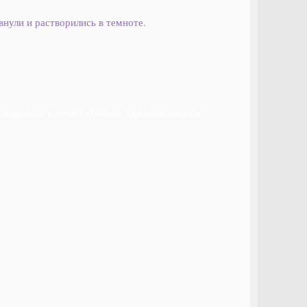
нули и растворились в темноте.
подъехал к отелю «Hilton», где остановился