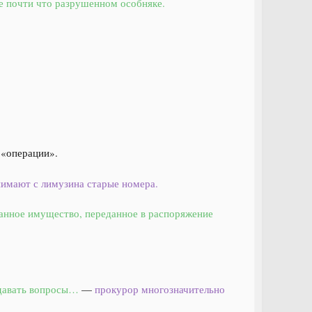
же почти что разрушенном особняке.
 «операции».
нимают с лимузина старые номера.
анное имущество, переданное в распоряжение
адавать вопросы…
—
прокурор многозначительно