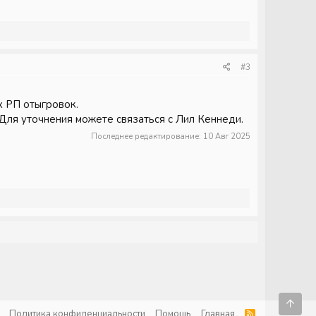
#3
х РП отыгровок.
Для уточнения можете связаться с Лил Кеннеди.
Последнее редактирование:
10 Авг 2025
Свер
Политика конфиденциальности
Помощь
Главная
R