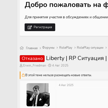
Добро пожаловать на ф
Для принятия участия в обсуждениях и общении
Регистрация
Форумы
RolePlay
RolePlay ситуации
Главная
Liberty | RP Ситуация
Отказано
А
Д
Erwin_Friedman
4 Авг 2025
в
а
т
т
В этой теме нельзя размещать новые ответы.
о
а
р
н
4 Авг 2025
т
а
е
ч
м
а
ы
л
а