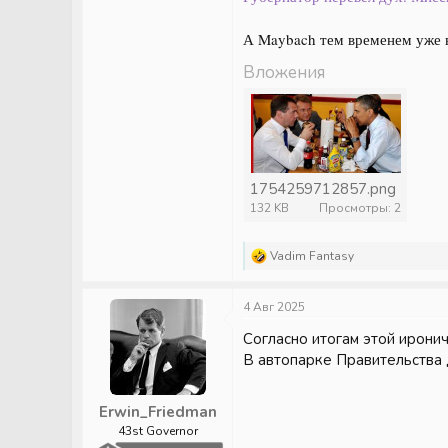
А Maybach тем временем уже в
Вложения
1754259712857.png
132 KB
Просмотры: 2
Р
Vadim Fantasy
е
а
к
4 Авг 2025
ц
и
Согласно итогам этой иронич
и
В автопарке Правительства 
:
Erwin_Friedman
43st Governor