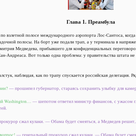
Глава 1. Преамбула
 по взлетной полосе международного аэропорта Лос-Сантоса, когда
адочной полосы. На борт уже подали трап, а у терминала в напряж
Дмитрия Медведева, прибывшего для конфиденциальных переговоро
ан-Андреаса. Вот только одна проблема: у правительства штата не
лстук, наблюдая, как по трапу спускается российская делегация. Р
зин?
— прошипел губернатор, стараясь сохранить улыбку для камер
рый Washington…
— шепотом ответил министр финансов, с ужасом г
тей.
рокурор сжал кулаки. — Обама будет смеяться, а Медведев решит
вопрос!
— генеральный прокурор сжал кулаки. — Обама будет смея