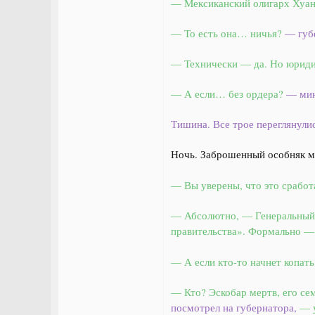
— Мексиканский олигарх Хуан 
— То есть она… ничья?
— губ
— Технически — да. Но юридич
— А если… без ордера?
— мин
Тишина. Все трое переглянулис
Ночь. Заброшенный особняк ме
— Вы уверены, что это сработ
— Абсолютно, — Генеральный 
правительства». Формально — 
— А если кто-то начнет копать
— Кто? Эскобар мертв, его се
посмотрел на губернатора,
— у