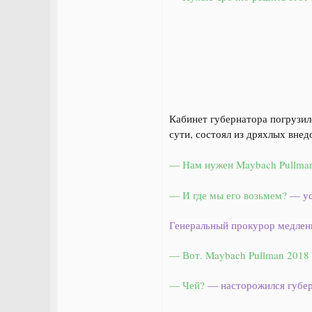
Кабинет губернатора погрузил
сути, состоял из дряхлых внед
— Нам нужен Maybach Pullma
— И где мы его возьмем?
— ус
Генеральный прокурор медленн
— Вот. Maybach Pullman 2018
— Чей?
— насторожился губер