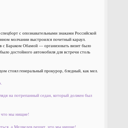
 спецборт с опознавательными знаками Российской
енном молчании выстроился почетный караул.
в с Бараком Обамой — организовать визит было
 было достойного автомобиля для встречи столь
ядом стоял генеральный прокурор, бледный, как мел.
.
лядя на потрепанный седан, который должен был
, что мы нищие!
ться, а Медведев решит, что мы нищие!