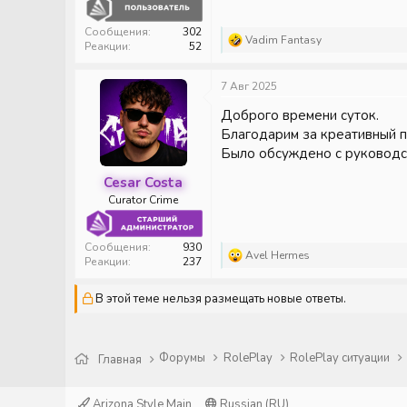
Сообщения
302
Р
Vadim Fantasy
Реакции
52
е
а
к
7 Авг 2025
ц
и
Доброго времени суток.
и
Благодарим за креативный п
:
Было обсуждено с руководст
Cesar Costa
Curator Crime
Сообщения
930
Р
Avel Hermes
Реакции
237
е
а
В этой теме нельзя размещать новые ответы.
к
ц
и
и
:
Форумы
RolePlay
RolePlay ситуации
Главная
Arizona Style Main
Russian (RU)