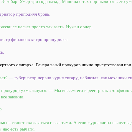
Эскобар. Умер три года назад. Машина с тех пор пылится в его у
ернатор приподнял бровь.
ески ее нельзя просто так взять. Нужен ордер.
истр финансов хитро прищурился.
ь.
ртвого олигарха. Генеральный прокурор лично присутствовал при
ает?
— губернатор нервно курил сигару, наблюдая, как механики с
прокурор ухмыльнулся. — Мы внесем его в реестр как «конфисков
все законно.
?
мья не станет связываться с властями. А если журналисты начнут з
 нас есть рычаги.