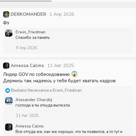
DERKOMANDER
1 Апр 2026
фу
Erwin_Friedman
Спасибо за память
9 Апр 2026
Amessa Calms
11 Авг 2025
Лидер GOV по собеседованию
Держись там, надеюсь у тебя будет хватать кадров
Р
Bastiano Neversense
и
Erwin_Friedman
е
Alexander Chaczkij
а
господи а ты откуда вылезла
к
ц
11 Авг 2025
и
и
Amessa Calms
:
Все оттуда же, как же хорошо, что ты появился, а то тут и