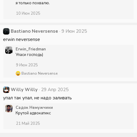
я только похвалю.
10 Июн 2025
Bastiano Neversense
9 Июн 2025
erwin neversense
Erwin_Friedman
Упаси господь)
9 Июн 2025
Р
Bastiano Neversense
е
а
к
Willy Willy
29 Апр 2025
ц
упал так упал, не надо заливать
и
и
Садок Немужчини
:
Крутой адвокатикс
21 Май 2025