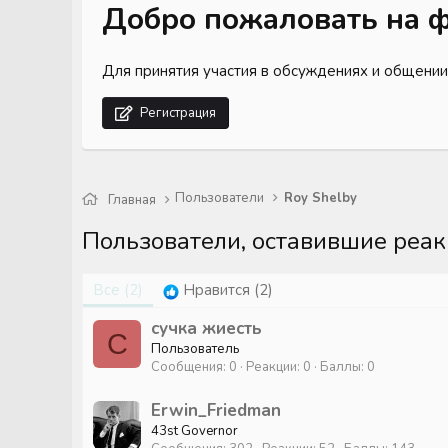
Добро пожаловать на ф
Для принятия участия в обсуждениях и общении
Регистрация
Пользователи
Roy Shelby
Главная
Пользователи, оставившие реа
Все
(2)
Нравится
(2)
сучка жиесть
С
Пользователь
Сообщения
0
Реакции
0
Баллы
0
Erwin_Friedman
43st Governor