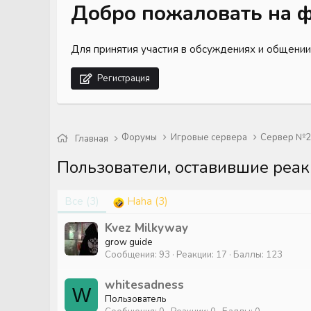
Добро пожаловать на ф
Для принятия участия в обсуждениях и общении
Регистрация
Форумы
Игровые сервера
Сервер №2 
Главная
Пользователи, оставившие реа
Все
(3)
Haha
(3)
Kvez Milkyway
grow guide
Сообщения
93
Реакции
17
Баллы
123
whitesadness
W
Пользователь