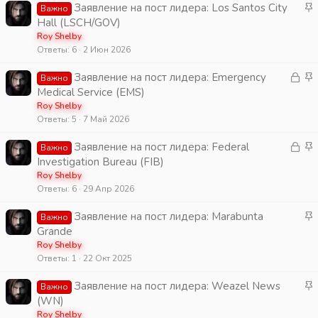
о
З
Заявление на пост лидера: Los Santos City
Важно
п
а
Hall (LSCH/GOV)
л
к
Roy Shelby
е
Ответы
6
2 Июн 2026
р
н
е
о
З
З
Заявление на пост лидера: Emergency
Важно
п
а
а
Medical Service (EMS)
л
к
к
Roy Shelby
е
Ответы
5
7 Май 2026
р
р
н
ы
е
о
З
З
Заявление на пост лидера: Federal
Важно
т
п
а
а
Investigation Bureau (FIB)
а
л
к
к
Roy Shelby
е
Ответы
6
29 Апр 2026
р
р
н
ы
е
о
З
Заявление на пост лидера: Marabunta
Важно
т
п
а
Grande
а
л
к
Roy Shelby
е
Ответы
1
22 Окт 2025
р
н
е
о
З
Заявление на пост лидера: Weazel News
Важно
п
а
(WN)
л
к
Roy Shelby