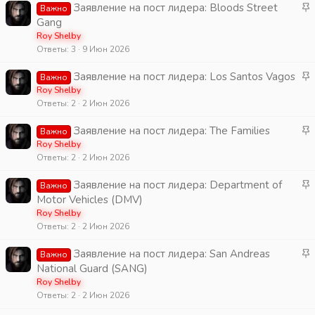
н
З
Заявление на пост лидера: Bloods Street
Важно
п
о
а
Gang
л
к
Roy Shelby
е
Ответы
3
9 Июн 2026
р
н
е
о
З
Заявление на пост лидера: Los Santos Vagos
Важно
п
а
Roy Shelby
л
Ответы
2
2 Июн 2026
к
е
р
н
З
Заявление на пост лидера: The Families
Важно
е
о
а
Roy Shelby
п
Ответы
2
2 Июн 2026
к
л
р
е
З
Заявление на пост лидера: Department of
Важно
е
н
а
Motor Vehicles (DMV)
п
о
к
Roy Shelby
л
Ответы
2
2 Июн 2026
р
е
е
н
З
Заявление на пост лидера: San Andreas
Важно
п
о
а
National Guard (SANG)
л
к
Roy Shelby
е
Ответы
2
2 Июн 2026
р
н
е