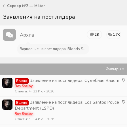
Сервер №2 — Milton
Заявления на пост лидера
Архив
28
1.7K
Заявление на пост лидера: Bloods Street Gang
Фильтры
З
Заявление на пост лидера: Судебная Власть
Важно
а
Roy Shelby
Ответы
4
23 Июн 2026
к
р
З
Заявление на пост лидера: Los Santos Police
Важно
е
а
Department (LSPD)
п
к
Roy Shelby
л
Ответы
5
14 Июн 2026
р
е
е