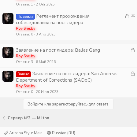
е
Ответы
1
2 Окт 2025
р
н
е
о
З
З
Регламент прохождения
Правила
п
а
а
собеседования на пост лидера
л
к
к
Roy Shelby
е
Ответы
0
3 Апр 2023
р
р
н
ы
е
о
т
п
З
Заявление на пост лидера: Ballas Gang
а
л
а
Roy Shelby
е
Ответы
3
6 Май 2026
к
н
р
З
Заявление на пост лидера: San Andreas
о
Важно
а
Department of Corrections (SADoC)
т
к
Roy Shelby
а
Ответы
0
20 Июл 2023
р
Войдите или зарегистрируйтесь для ответа.
т
а
Сервер №2 — Milton
Arizona Style Main
Russian (RU)