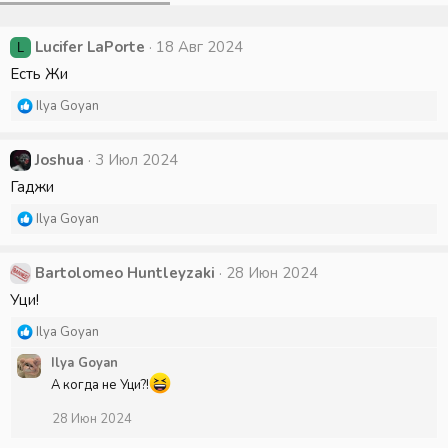
Lucifer LaPorte
18 Авг 2024
L
Есть Жи
Р
Ilya Goyan
е
а
к
Joshua
3 Июл 2024
ц
Гаджи
и
и
Р
Ilya Goyan
:
е
а
к
Bartolomeo Huntleyzaki
28 Июн 2024
ц
Уци!
и
и
Р
Ilya Goyan
:
е
Ilya Goyan
а
к
А когда не Уци?!
ц
28 Июн 2024
и
и