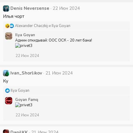
Denis Neversense
22 Июн 2024
Илья чорт
Р
Alexander Chaczkij
и
Ilya Goyan
е
Ilya Goyan
а
Админ откидывай: ООС ОСК - 20 лет бана!
к
ц
и
22 Июн 2024
и
:
Ivan_Shorlikov
21 Июн 2024
Ку
Р
Ilya Goyan
е
Goyan Famq
а
к
ц
22 Июн 2024
и
и
:
DanilKK
21 Июн 2024