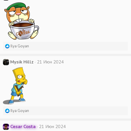
ц
и
и
:
Р
Ilya Goyan
е
а
к
Mysik Hillz
21 Июн 2024
ц
и
и
:
Р
Ilya Goyan
е
а
к
Cesar Costa
21 Июн 2024