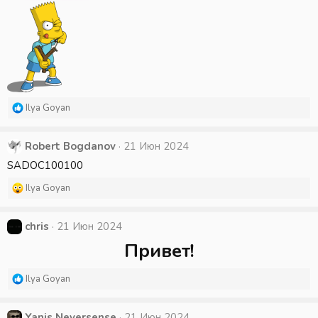
ц
и
и
:
Р
Ilya Goyan
е
а
к
Robert Bogdanov
21 Июн 2024
ц
SADOC100100
и
и
Р
Ilya Goyan
:
е
а
к
chris
21 Июн 2024
ц
Привет!
и
и
:
Р
Ilya Goyan
е
а
к
Yanis Neversense
21 Июн 2024