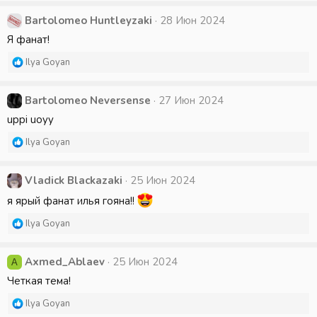
:
Bartolomeo Huntleyzaki
28 Июн 2024
Я фанат!
Р
Ilya Goyan
е
а
к
Bartolomeo Neversense
27 Июн 2024
ц
uppi uoyy
и
и
Р
Ilya Goyan
:
е
а
к
Vladick Blackazaki
25 Июн 2024
ц
я ярый фанат илья гояна!!
и
и
Р
Ilya Goyan
:
е
а
к
Axmed_Ablaev
25 Июн 2024
A
ц
Четкая тема!
и
и
Р
Ilya Goyan
:
е