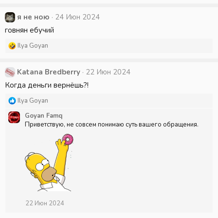
а
к
я не ною
24 Июн 2024
ц
говнян ебучий
и
и
Р
Ilya Goyan
:
е
а
к
Katana Bredberry
22 Июн 2024
ц
Когда деньги вернёшь?!
и
и
Р
Ilya Goyan
:
е
Goyan Famq
а
Приветствую, не совсем понимаю суть вашего обращения.
к
ц
и
и
:
22 Июн 2024