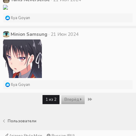
ц
и
и
Р
Ilya Goyan
:
е
а
к
Minion Samsung
21 Июн 2024
ц
и
и
:
Р
Ilya Goyan
е
а
Last
1 из 2
Вперёд
к
ц
и
и
Пользователи
: