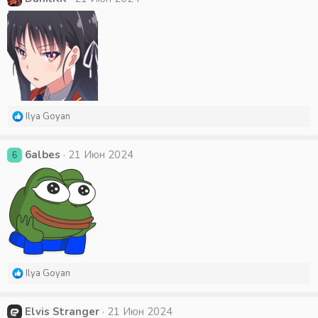
Р
Ilya Goyan
е
а
к
6albes
21 Июн 2024
6
ц
и
и
:
Р
Ilya Goyan
е
а
к
Elvis Stranger
21 Июн 2024