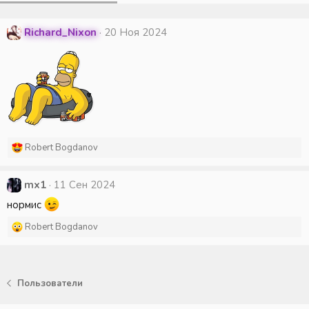
Richard_Nixon
20 Ноя 2024
Р
Robert Bogdanov
е
а
к
mx1
11 Сен 2024
ц
нормис
и
и
Р
Robert Bogdanov
:
е
а
к
ц
Пользователи
и
и