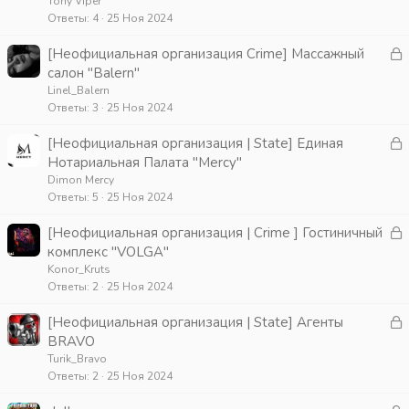
к
Tony Viper
Ответы
4
25 Ноя 2024
р
З
[Неофициальная организация Crime] Массажный
т
а
салон "Balern"
а
к
Linel_Balern
Ответы
3
25 Ноя 2024
р
З
[Неофициальная организация | State] Единая
т
а
Нотариальная Палата "Mercy"
а
к
Dimon Mercy
Ответы
5
25 Ноя 2024
р
З
[Неофициальная организация | Crime ] Гостиничный
т
а
комплекс "VOLGA"
а
к
Konor_Kruts
Ответы
2
25 Ноя 2024
р
З
[Неофициальная организация | State] Агенты
т
а
BRAVO
а
к
Turik_Bravo
Ответы
2
25 Ноя 2024
р