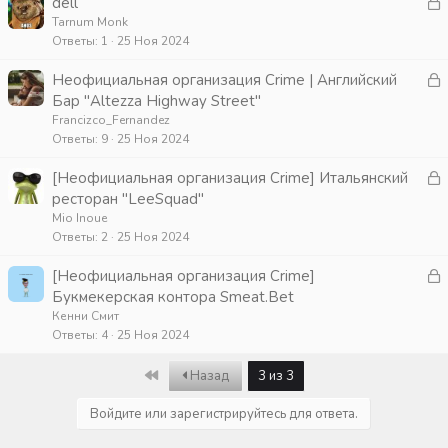
З
dell
т
а
Tarnum Monk
а
Ответы
1
25 Ноя 2024
к
р
З
Неофициальная организация Crime | Английский
а
Бар "Altezza Highway Street"
т
к
Francizco_Fernandez
а
Ответы
9
25 Ноя 2024
р
З
[Неофициальная организация Crime] Итальянский
т
а
ресторан "LeeSquad"
а
к
Mio Inoue
Ответы
2
25 Ноя 2024
р
З
[Неофициальная организация Crime]
т
а
Букмекерская контора Smeat.Bet
а
к
Кенни Смит
Ответы
4
25 Ноя 2024
р
First
Назад
3 из 3
т
а
Войдите или зарегистрируйтесь для ответа.