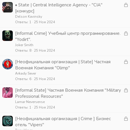
З
• State | Central Intelligence Agency - "CIA"
а
[конкурс]
к
Delson Kavinsky
Ответы
1
25 Ноя 2024
р
З
[Informal Crime] Учебный центр программирование.
т
а
"Yodirt".
а
к
Joker Smith
Ответы
8
25 Ноя 2024
р
З
[Неофициальная организация | State] Частная
т
а
Военная Компания "Olimp"
а
к
Arkady Sever
Ответы
6
25 Ноя 2024
р
З
[Informal State] Частная Военная Компания "Military
т
а
Professional Resources"
а
к
Lamar Neversense
Ответы
1
25 Ноя 2024
р
З
[Неофициальная организация | Crime ] Бизнес
т
а
отель "Vipers"
а