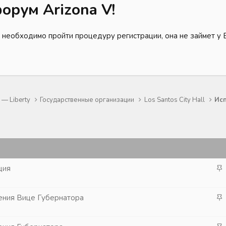
орум Arizona V!
 необходимо пройти процедуру регистрации, она не займет у 
— Liberty
Государственные организации
Los Santos City Hall
Исп
З
ция
а
к
З
яжения Вице Губернатора
р
а
е
к
п