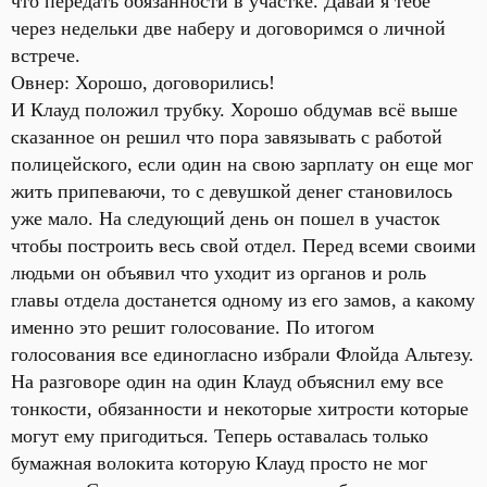
что передать обязанности в участке. Давай я тебе
через недельки две наберу и договоримся о личной
встрече.
Овнер: Хорошо, договорились!
И Клауд положил трубку. Хорошо обдумав всё выше
сказанное он решил что пора завязывать с работой
полицейского, если один на свою зарплату он еще мог
жить припеваючи, то с девушкой денег становилось
уже мало. На следующий день он пошел в участок
чтобы построить весь свой отдел. Перед всеми своими
людьми он объявил что уходит из органов и роль
главы отдела достанется одному из его замов, а какому
именно это решит голосование. По итогом
голосования все единогласно избрали Флойда Альтезу.
На разговоре один на один Клауд объяснил ему все
тонкости, обязанности и некоторые хитрости которые
могут ему пригодиться. Теперь оставалась только
бумажная волокита которую Клауд просто не мог