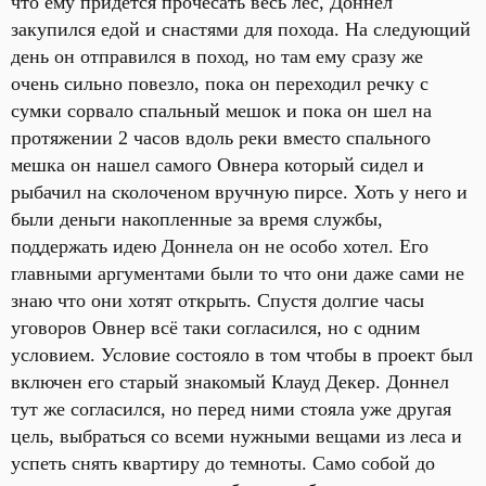
что ему придется прочесать весь лес, Доннел
закупился едой и снастями для похода. На следующий
день он отправился в поход, но там ему сразу же
очень сильно повезло, пока он переходил речку с
сумки сорвало спальный мешок и пока он шел на
протяжении 2 часов вдоль реки вместо спального
мешка он нашел самого Овнера который сидел и
рыбачил на сколоченом вручную пирсе. Хоть у него и
были деньги накопленные за время службы,
поддержать идею Доннела он не особо хотел. Его
главными аргументами были то что они даже сами не
знаю что они хотят открыть. Спустя долгие часы
уговоров Овнер всё таки согласился, но с одним
условием. Условие состояло в том чтобы в проект был
включен его старый знакомый Клауд Декер. Доннел
тут же согласился, но перед ними стояла уже другая
цель, выбраться со всеми нужными вещами из леса и
успеть снять квартиру до темноты. Само собой до