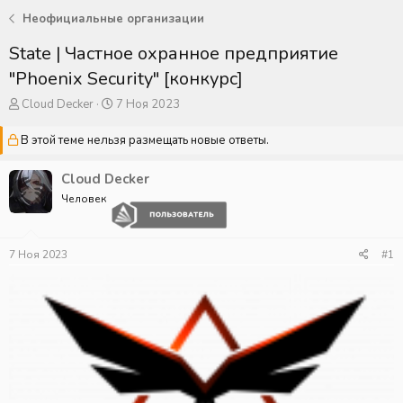
Неофициальные организации
State | Частное охранное предприятие
"Phoenix Security" [конкурс]
А
Д
Cloud Decker
7 Ноя 2023
в
а
т
т
В этой теме нельзя размещать новые ответы.
о
а
р
н
Cloud Decker
т
а
Человек
е
ч
м
а
ы
л
а
7 Ноя 2023
#1