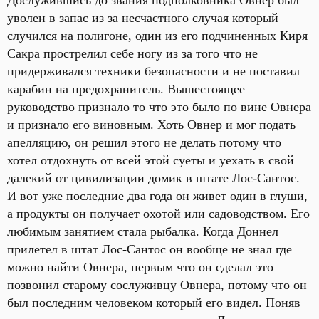
Дослужившись до звания подполковника Овнер был
уволен в запас из за несчастного случая который
случился на полигоне, один из его подчиненных Киря
Сакра прострелил себе ногу из за того что не
придерживался техники безопасности и не поставил
карабин на предохранитель. Вышестоящее
руководство признало то что это было по вине Овнера
и признало его виновным. Хоть Овнер и мог подать
апелляцию, он решил этого не делать потому что
хотел отдохнуть от всей этой суеты и уехать в свой
далекий от цивилизации домик в штате Лос-Сантос.
И вот уже последние два года он живет один в глуши,
а продукты он получает охотой или садоводством. Его
любимым занятием стала рыбалка. Когда Доннел
прилетел в штат Лос-Сантос он вообще не знал где
можно найти Овнера, первым что он сделал это
позвонил старому сослуживцу Овнера, потому что он
был последним человеком который его видел. Поняв