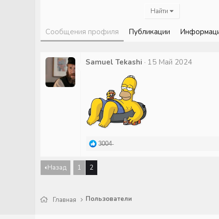
Найти
Сообщения профиля
Публикации
Информац
Samuel Tekashi
15 Май 2024
Р
3̶0̶0̶4̶
е
а
Назад
1
2
к
ц
и
и
Пользователи
Главная
: