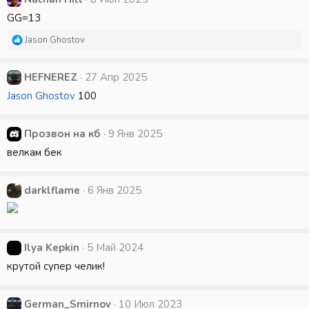
ц
GG=13
и
и
Р
Jason Ghostov
:
е
а
к
HEFNEREZ
27 Апр 2025
ц
Jason Ghostov
100
и
и
:
Прозвон на кб
9 Янв 2025
велкам бек
darklflame
6 Янв 2025
Ilya Kepkin
5 Май 2024
крутой супер челик!
German_Smirnov
10 Июл 2023