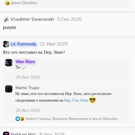
Р
Jason Ghostov
е
а
к
Vladimir Swarovski
5 Сен 2025
ц
purple
и
и
:
Lil Kennedy
21 Июл 2025
Кто его поставил на Dep. State?
Wen Rizzo
Ты -_-
25 Июл 2025
Martin Trupo
Не знаю, кто его поставил на Dep. State, зато располагаю
сведениями о назначении на
Dep. Cur. State
25 Июл 2025
Р
Vadim Fantasy
,
Bastiano Neversense
и
Jason Ghostov
е
а
к
Nathan Hill
8 Июн 2025