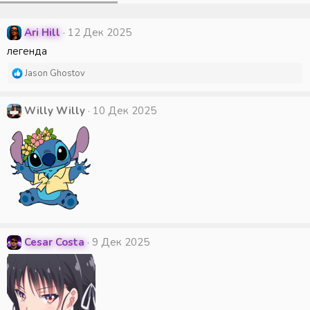
Ari Hill
12 Дек 2025
легенда
Р
Jason Ghostov
е
а
к
Willy Willy
10 Дек 2025
ц
и
и
:
Cesar Costa
9 Дек 2025