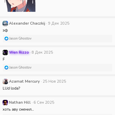
Alexander Chaczkij
9 Дек 2025
эф
Р
Jason Ghostov
е
а
к
Wen Rizzo
8 Дек 2025
ц
F
и
и
Р
Jason Ghostov
:
е
а
к
Azamat Mercury
25 Ноя 2025
ц
LUd loda?
и
и
:
Nathan Hill
6 Сен 2025
хоть аву сменил...