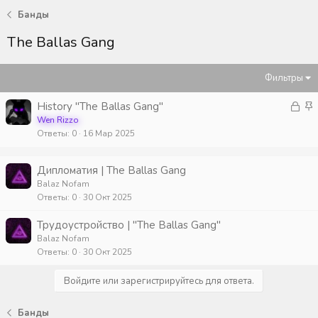
Банды
The Ballas Gang
Фильтры
З
З
History "The Ballas Gang"
а
а
Wen Rizzo
Ответы
0
16 Мар 2025
к
к
р
р
ы
е
Дипломатия | The Ballas Gang
т
п
Balaz Nofam
а
л
Ответы
0
30 Окт 2025
е
Трудоустройство | "The Ballas Gang"
н
Balaz Nofam
о
Ответы
0
30 Окт 2025
Войдите или зарегистрируйтесь для ответа.
Банды