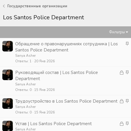
Государственные организации
Los Santos Police Department
Фильтры
З
Обращение о правонарушениях сотрудника | Los
а
Santos Police Department
к
Sanya Asher
Ответы
1
20 Янв 2026
р
е
З
З
Руководящий состав | Los Santos Police
п
а
а
Department
л
к
к
Sanya Asher
е
Ответы
0
15 Янв 2026
р
р
н
ы
е
о
З
З
Трудоустройство в Los Santos Police Department
т
п
а
а
Sanya Asher
а
л
Ответы
0
15 Янв 2026
к
к
е
р
р
н
З
З
Устав | Los Santos Police Department
ы
е
о
а
а
Sanya Asher