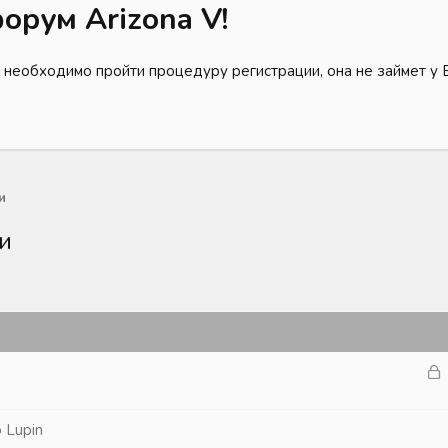
орум Arizona V!
 необходимо пройти процедуру регистрации, она не займет у 
и
и
З
а
к
o Lupin
р