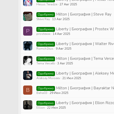
Hesus Teradze
27 Авг 2025
Milton | Биография | Steve Ray
Одобрено
Steve Ray
13 Авг 2025
Liberty | Биография | Prostex 
Одобрено
P
prostexxx
14 Авг 2025
Liberty | Биография | Walter Ri
Одобрено
Romch1kus
9 Авг 2025
Milton | Биография | Tema Verce
Одобрено
Tema Vercetti
3 Авг 2025
Liberty | Биография | Aleksey M
Одобрено
Aleksey Moiseev
21 Июл 2025
Milton | Биография | Bayraktar 
Одобрено
B
Baha03
29 Июн 2025
Liberty | Биография | Ellion Rizz
Одобрено
Ellion
22 Июн 2025