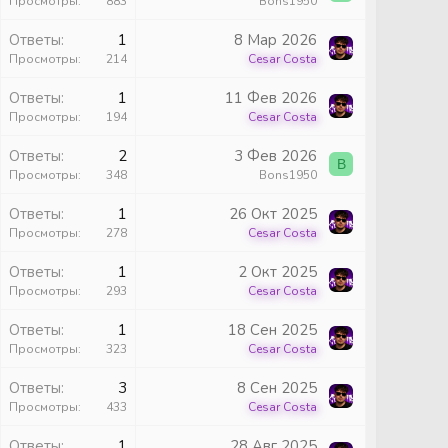
Просмотры
883
Bons1950
ы
Ответы
1
8 Мар 2026
Просмотры
214
Cesar Costa
Ответы
1
11 Фев 2026
Просмотры
194
Cesar Costa
ы
Ответы
2
3 Фев 2026
B
Просмотры
348
Bons1950
ы
Ответы
1
26 Окт 2025
Просмотры
278
Cesar Costa
ы
Ответы
1
2 Окт 2025
Просмотры
293
Cesar Costa
ы
Ответы
1
18 Сен 2025
Просмотры
323
Cesar Costa
ы
Ответы
3
8 Сен 2025
Просмотры
433
Cesar Costa
ы
Ответы
1
28 Авг 2025