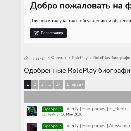
Добро пожаловать на ф
Для принятия участия в обсуждениях и общении
Регистрация
Форумы
RolePlay
RolePlay биографи
Главная
Одобренные RolePlay биографи
1
2
3
...
27
Вперёд
Liberty | Биография | El_Rentos
Одобрено
El_Rentos
16 Май 2026
Liberty | Биография | Alessandr
Одобрено