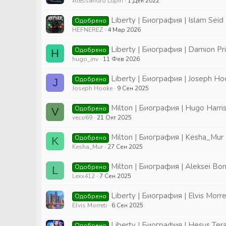
Alessandro Lupin
1 Дек 2022
Liberty | Биография | Islam Seid
Одобрено
HEFNEREZ
4 Мар 2026
Liberty | Биография | Damion Pr
Одобрено
H
hugo_inv
11 Фев 2026
Liberty | Биография | Joseph H
Одобрено
J
Joseph Hooke
9 Сен 2025
Milton | Биография | Hugo Harri
Одобрено
V
veco69
21 Окт 2025
Milton | Биография | Kesha_Mur
Одобрено
K
Kesha_Mur
27 Сен 2025
Milton | Биография | Aleksei Bo
Одобрено
L
Lexx412
7 Сен 2025
Liberty | Биография | Elvis Morre
Одобрено
Elvis Morreti
6 Сен 2025
Liberty | Биография | Hesus Ter
Одобрено