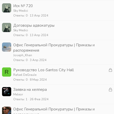
р
Иск № 720
Sky Medici
т
Ответы
0
13 Апр 2024
а
Договоры адвокатуры
Sky Medici
Ответы
0
13 Апр 2024
Офис Генеральной Прокуратуры | Приказы и
распоряжения
Joseph_Khan
Ответы
0
3 Апр 2024
З
Руководство Los-Santos City Hall
R
а
Rafael DeGraule
Ответы
0
8 Мар 2024
к
р
З
Заявка на хелпера
а
Meleor
т
Ответы
1
26 Фев 2024
к
а
р
Офис Генеральной Прокуратуры | Приказы и