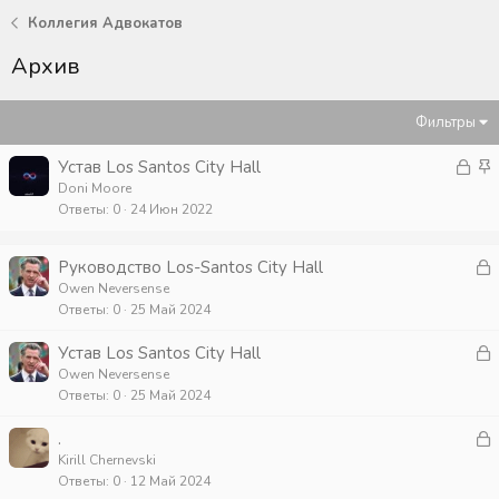
Коллегия Адвокатов
Архив
Фильтры
З
З
Устав Los Santos City Hall
а
а
Doni Moore
Ответы
0
24 Июн 2022
к
к
р
р
ы
е
З
Руководство Los-Santos City Hall
т
п
а
Owen Neversense
а
л
Ответы
0
25 Май 2024
к
е
р
З
Устав Los Santos City Hall
н
а
Owen Neversense
о
т
Ответы
0
25 Май 2024
к
а
р
З
.
а
Kirill Chernevski
т
Ответы
0
12 Май 2024
к
а