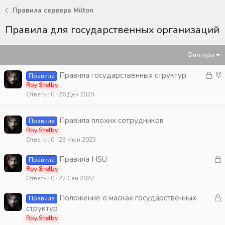
Правила сервера Milton
Правила для государственных организаций
Фильтры
З
З
Правила государственных структур
Правила
а
а
Roy Shelby
Ответы
0
26 Дек 2020
к
к
р
р
ы
е
Правила плохих сотрудников
Правила
т
п
Roy Shelby
а
л
Ответы
0
23 Июн 2023
е
З
Правила HSU
н
Правила
а
Roy Shelby
о
Ответы
0
22 Сен 2022
к
р
З
Положение о масках государственных
Правила
а
структур
т
к
Roy Shelby
а