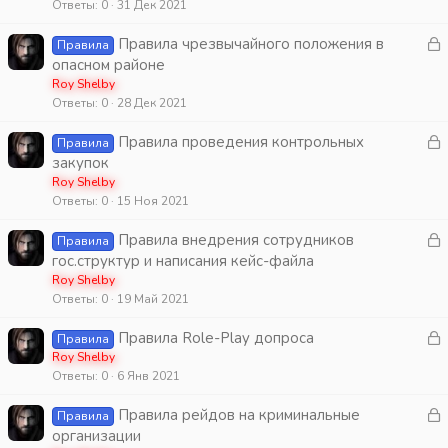
Ответы
0
31 Дек 2021
р
З
Правила чрезвычайного положения в
Правила
т
а
опасном районе
а
к
Roy Shelby
Ответы
0
28 Дек 2021
р
З
Правила проведения контрольных
Правила
т
а
закупок
а
к
Roy Shelby
Ответы
0
15 Ноя 2021
р
З
Правила внедрения сотрудников
Правила
т
а
гос.структур и написания кейс-файла
а
к
Roy Shelby
Ответы
0
19 Май 2021
р
З
Правила Role-Play допроса
Правила
т
а
Roy Shelby
а
Ответы
0
6 Янв 2021
к
р
З
Правила рейдов на криминальные
Правила
а
организации
т