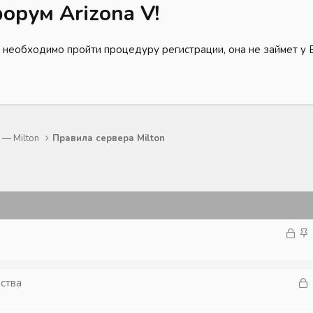
орум Arizona V!
 необходимо пройти процедуру регистрации, она не займет у 
— Milton
Правила сервера Milton
З
З
а
а
к
к
р
р
З
ества
ы
е
а
т
п
к