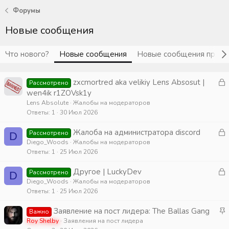
Форумы
Новые сообщения
Что нового?
Новые сообщения
Новые сообщения проф
З
zxcmortred aka velikiy Lens Absosut |
Рассмотрено
а
wen4ik r1ZOVsk1y
к
Lens Absolute
Жалобы на модераторов
Ответы
1
30 Июл 2026
р
З
Жалоба на администратора discord
Рассмотрено
D
т
а
Diego_Woods
Жалобы на модераторов
а
Ответы
1
25 Июл 2026
к
р
З
Другое | LuckyDev
Рассмотрено
D
а
Diego_Woods
Жалобы на модераторов
т
Ответы
1
25 Июл 2026
к
а
р
З
Заявление на пост лидера: The Ballas Gang
Важно
а
Roy Shelby
Заявления на пост лидера
т