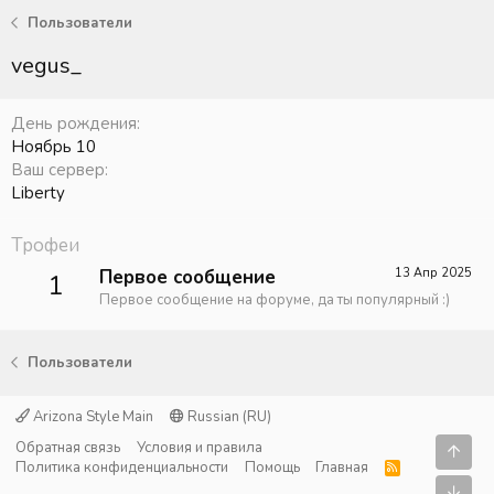
Пользователи
vegus_
День рождения
Ноябрь 10
Ваш сервер
Liberty
Трофеи
Первое сообщение
13 Апр 2025
1
Первое сообщение на форуме, да ты популярный :)
Пользователи
Arizona Style Main
Russian (RU)
Обратная связь
Условия и правила
Свер
Политика конфиденциальности
Помощь
Главная
R
S
Сниз