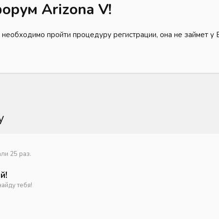
орум Arizona V!
 необходимо пройти процедуру регистрации, она не займет у 
y
ли 25 раз.
й!
найду тебя!